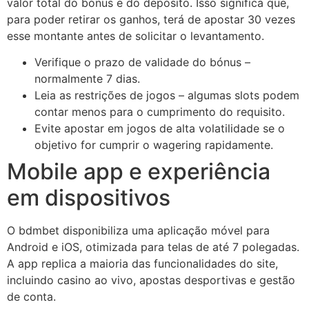
valor total do bónus e do depósito. Isso significa que,
para poder retirar os ganhos, terá de apostar 30 vezes
esse montante antes de solicitar o levantamento.
Verifique o prazo de validade do bónus –
normalmente 7 dias.
Leia as restrições de jogos – algumas slots podem
contar menos para o cumprimento do requisito.
Evite apostar em jogos de alta volatilidade se o
objetivo for cumprir o wagering rapidamente.
Mobile app e experiência
em dispositivos
O bdmbet disponibiliza uma aplicação móvel para
Android e iOS, otimizada para telas de até 7 polegadas.
A app replica a maioria das funcionalidades do site,
incluindo casino ao vivo, apostas desportivas e gestão
de conta.