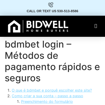
CALL OR TEXT US 530-513-8586
bdmbet login –
Métodos de
pagamento rápidos e
seguros
O que é bdmbet e porquê escolher este site?
Como criar a sua conta – passo a passo
Preenchimento do formulário