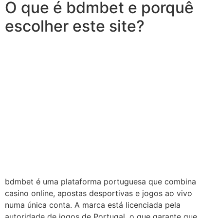
O que é bdmbet e porquê
escolher este site?
bdmbet é uma plataforma portuguesa que combina
casino online, apostas desportivas e jogos ao vivo
numa única conta. A marca está licenciada pela
autoridade de jogos de Portugal, o que garante que